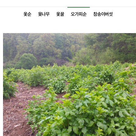
옻순
옻나무
옻꿀
오가피순
참송이버섯