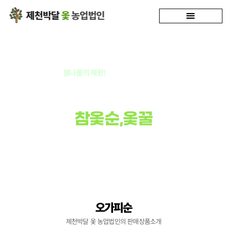
봄나물의 제왕!
봄이 주는 보약! 옻순
청정박달재
참옻순,옻꿀
옻순 매니아가 봄을 기다리는 것은
옻순이 있기 때문입니다.
오가피순
제천박달 옻 농업법인의 판매상품소개