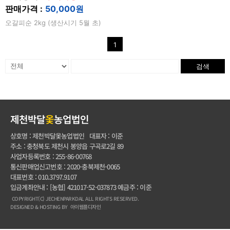
판매가격 :
50,000원
오갈피순 2kg (생산시기 5월 초)
1
검색
제천박달
옻
농업법인
상호명 : 제천박달옻농업법인 대표자 : 이준
주소 : 충청북도 제천시 봉양읍 구곡로2길 89
사업자등록번호 : 255-86-00768
통신판매업신고번호 : 2020-충북제천-0065
대표번호 : 010.3797.9107
입금계좌안내 : [농협] 421017-52-037873 예금주 : 이준
COPYRIGHT(C) JECHENPARKDAL ALL RIGHTS RESERVED.
DESIGNED & HOSTING BY 아이웹플디자인