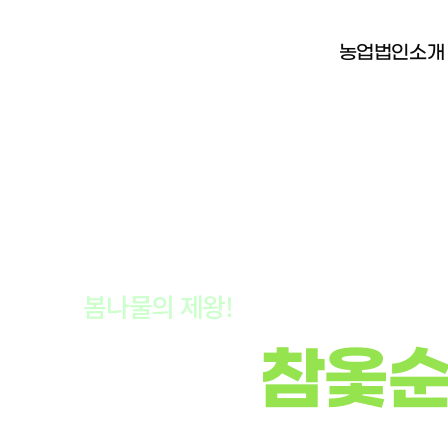
농업법인소개
봄나물의 제왕!
봄이 주는 보약! 옻순
정박달재
참옻순
옻순 매니아가 봄을 기다리는 것은 옻순이 있기 