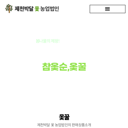
봄나물의 제왕!
봄이 주는 보약! 옻순
청정박달재
참옻순,옻꿀
옻순 매니아가 봄을 기다리는 것은
옻순이 있기 때문입니다.
옻꿀
제천박달 옻 농업법인의 판매상품소개