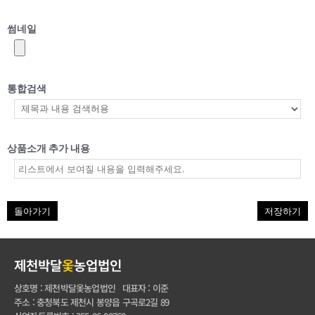
썸네일
통합검색
상품소개 추가 내용
돌아가기
저장하기
제천박달
옻
농업법인
상호명 : 제천박달옻농업법인 대표자 : 이준
주소 : 충청북도 제천시 봉양읍 구곡로2길 89