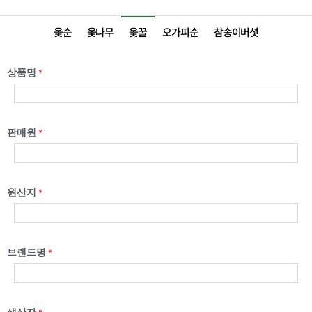
옻순
옻나무
옻꿀
오가피순
참송이버섯
상품명
*
판매원
*
원산지
*
브랜드명
*
생산자