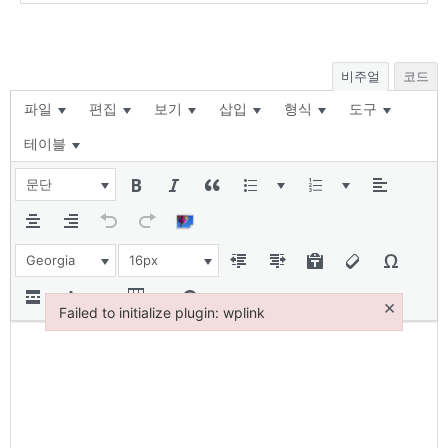
비주얼
코드
파일
편집
보기
삽입
형식
도구
테이블
문단
Georgia
16px
×
Failed to initialize plugin: wplink
Failed to initialize plugin: wplink